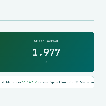
Silber-Jackpot
1.977
€
n. zuvor
33.169 €
Cosmic Spin · Hamburg · 25 Min. zuvor
35.559 €
Fr