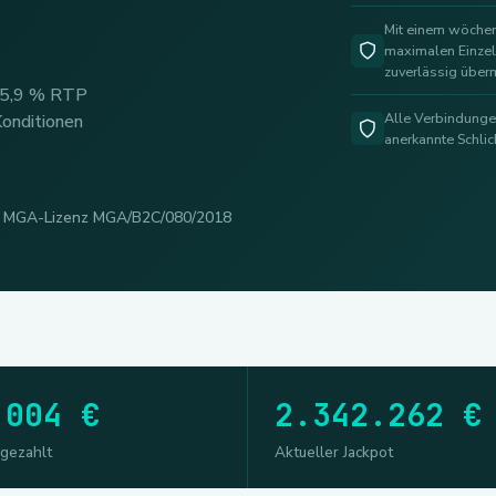
Mit einem wöchen
maximalen Einzel
zuverlässig übermi
 95,9 % RTP
Alle Verbindungen
Konditionen
anerkannte Schlic
8+, MGA-Lizenz MGA/B2C/080/2018
.004
€
2.342.262
€
gezahlt
Aktueller Jackpot