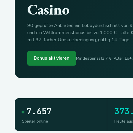
Casino
90 geprüfte Anbieter, ein Lobbydurchschnitt von
und ein Willkommensbonus bis zu 1.000 € – alle 
mit 37-facher Umsatzbedingung, gültig 14 Tage.
Bonus aktivieren
Mindesteinsatz 7 €, Alter 1
7.657
373
Spieler online
Heute aus