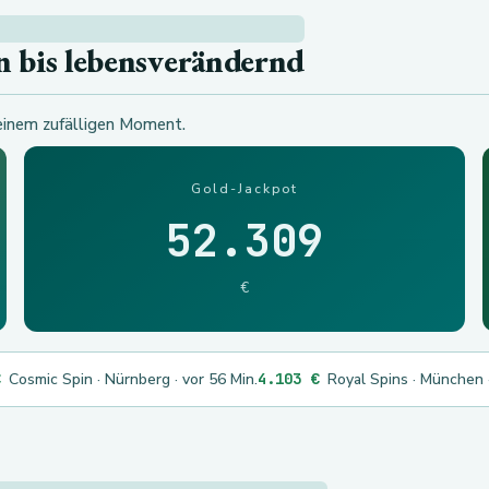
n bis lebensverändernd
in einem zufälligen Moment.
Gold-Jackpot
52.309
€
c Spin · Nürnberg · vor 56 Min.
4.103 €
Royal Spins · München · 28 Mi