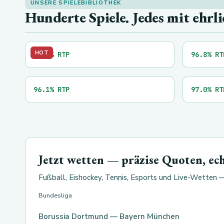
UNSERE SPIELEBIBLIOTHEK
Hunderte Spiele. Jedes mit ehr
NETENT
PRAGMATI
Street Fighter Ii Netent
Gems B
PLAY'N GO
PRAGMATI
HOT
96.8% RTP
96.8% RT
Ankh Of Anubis
Wild Be
96.1% RTP
97.0% RT
Jetzt wetten — präzise Quoten, e
Fußball, Eishockey, Tennis, Esports und Live-Wetten — 
Bundesliga
Borussia Dortmund — Bayern München