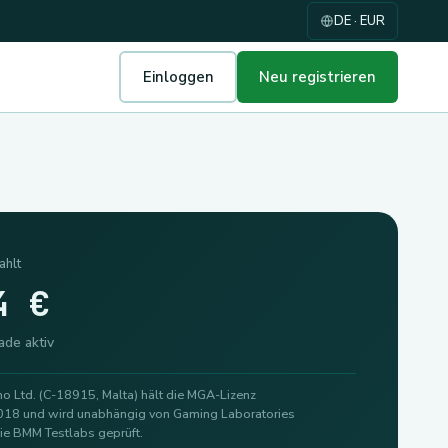
DE · EUR
Einloggen
Neu registrieren
ahlt
4
€
ade aktiv
o Ltd. (C-18915, Malta) hält die MGA-Lizenz
8 und wird unabhängig von Gaming Laboratories
wie BMM Testlabs geprüft.